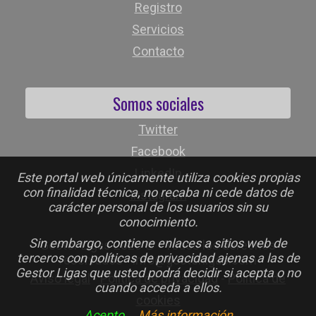
Registro
Servicios
Contacto
Somos sociales
Twitter
Facebook
LinkedIn
Este portal web únicamente utiliza cookies propias
con finalidad técnica, no recaba ni cede datos de
Instagram
carácter personal de los usuarios sin su
conocimiento.
Sin embargo, contiene enlaces a sitios web de
Gestor Ligas 2026 © - Todos los derechos
terceros con políticas de privacidad ajenas a las de
reservados - info@gestorligas.com
Gestor Ligas que usted podrá decidir si acepta o no
Aviso legal
-
Política de privacidad
-
Política de
cuando acceda a ellos.
cookies
Acepto
Más información