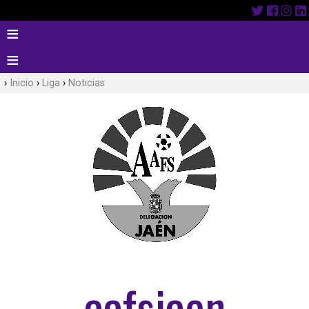
Inicio
Liga
Noticias
aafsjaen