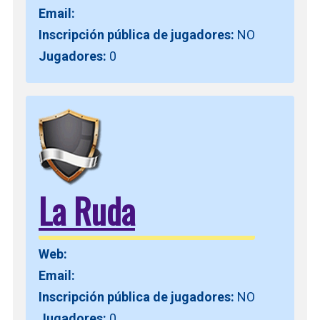
Email:
Inscripción pública de jugadores:
NO
Jugadores:
0
La Ruda
Web:
Email:
Inscripción pública de jugadores:
NO
Jugadores:
0