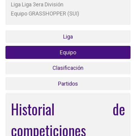
Liga Liga 3era División
Equipo GRASSHOPPER (SUI)
Liga
Equipo
Clasificación
Partidos
Historial de
competiciones