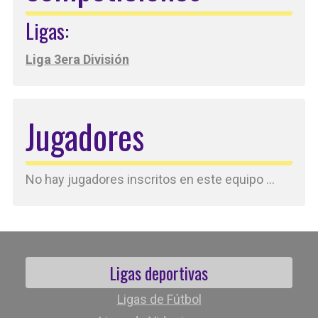
Ligas:
Liga 3era División
Jugadores
No hay jugadores inscritos en este equipo ...
Ligas deportivas
Ligas de Fútbol