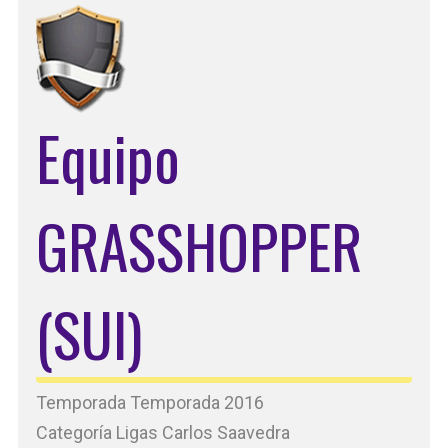
Equipo
GRASSHOPPER
(SUI)
Temporada Temporada 2016
Categoría Ligas Carlos Saavedra