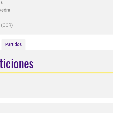
16
vedra
 (COR)
Partidos
ticiones