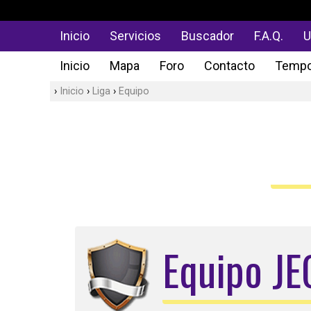
Inicio
Servicios
Buscador
F.A.Q.
U
Inicio
Mapa
Foro
Contacto
Tempo
Inicio
Liga
Equipo
Equipo J