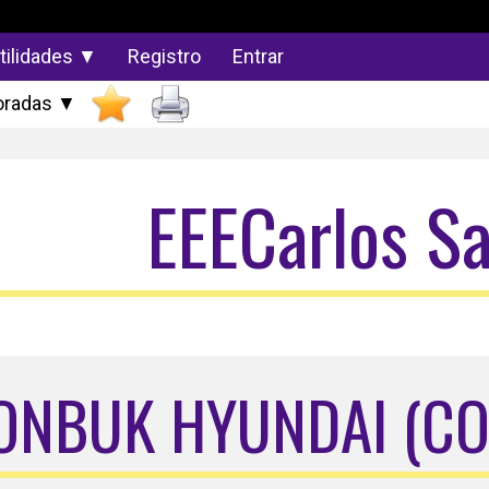
tilidades ▼
Registro
Entrar
radas ▼
EEECarlos S
EONBUK HYUNDAI (CO