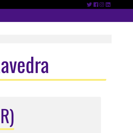
aavedra
R)