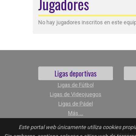
Jugadores
No hay jugadores inscritos en este equipo
Ligas deportivas
Ligas de Fútbol
Ligas de Videojuegos
Ligas de Pádel
Más ...
Este portal web únicamente utiliza cookies propia
Gestor Lig