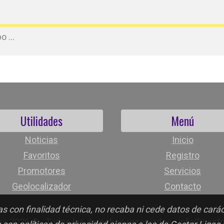
 ...
Utilidades
Menú
Noticias
Inicio
Favoritos
Registro
Promotores
Servicios
Geolocalizador
Contacto
s con finalidad técnica, no recaba ni cede datos de cará
as 2026 © - Todos los derechos reservados - info@gest