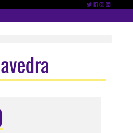
aavedra
)