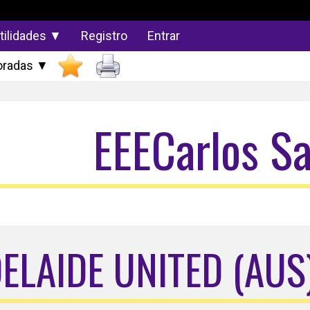
tilidades ▼
Registro
Entrar
radas ▼
EEECarlos S
DELAIDE UNITED (AUS