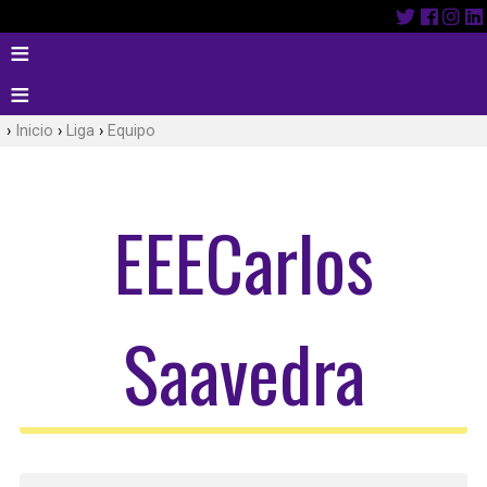
Inicio
Liga
Equipo
EEECarlos
Saavedra