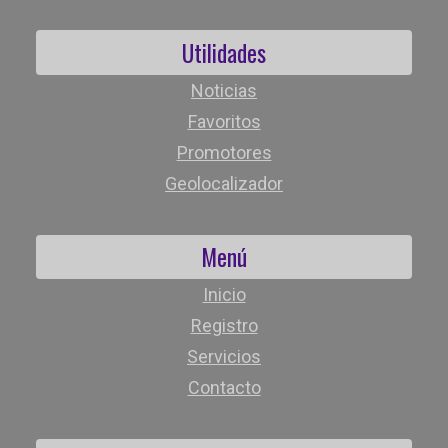
Utilidades
Noticias
Favoritos
Promotores
Geolocalizador
Menú
Inicio
Registro
Servicios
Contacto