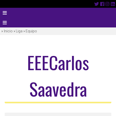
Inicio
Liga
Equipo
EEECarlos
Saavedra