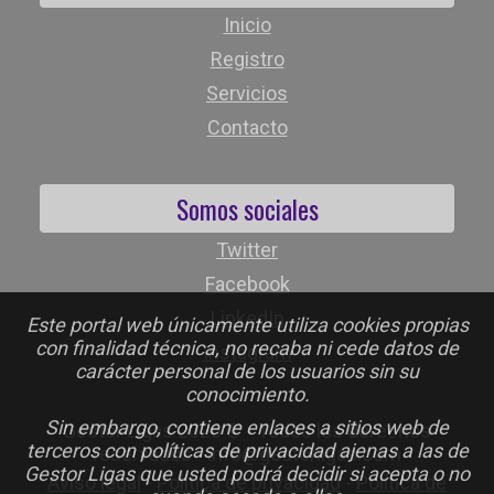
Inicio
Registro
Servicios
Contacto
Somos sociales
Twitter
Facebook
LinkedIn
Este portal web únicamente utiliza cookies propias
con finalidad técnica, no recaba ni cede datos de
Instagram
carácter personal de los usuarios sin su
conocimiento.
Sin embargo, contiene enlaces a sitios web de
Gestor Ligas 2026 © - Todos los derechos
terceros con políticas de privacidad ajenas a las de
reservados - info@gestorligas.com
Gestor Ligas que usted podrá decidir si acepta o no
Aviso legal
-
Política de privacidad
-
Política de