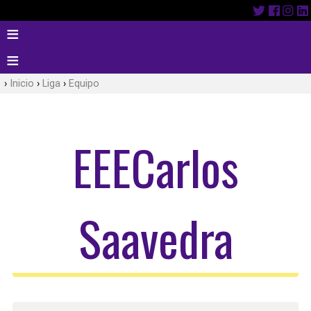
Inicio
Liga
Equipo
EEECarlos
Saavedra