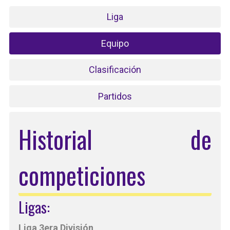
Liga
Equipo
Clasificación
Partidos
Historial de
competiciones
Ligas:
Liga 3era División