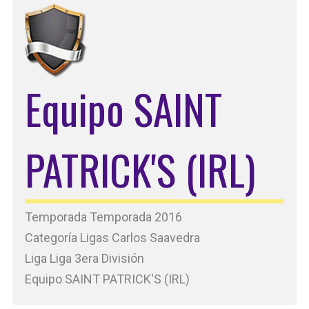
Equipo SAINT
PATRICK'S (IRL)
Temporada Temporada 2016
Categoría Ligas Carlos Saavedra
Liga Liga 3era División
Equipo SAINT PATRICK'S (IRL)