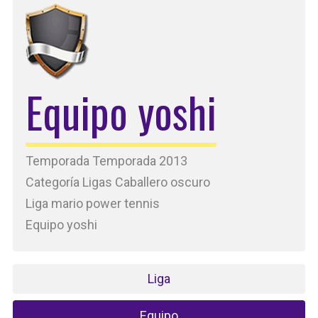
Equipo yoshi
Temporada Temporada 2013
Categoría Ligas Caballero oscuro
Liga mario power tennis
Equipo yoshi
Liga
Equipo