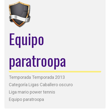
Equipo
paratroopa
Temporada Temporada 2013
Categoría Ligas Caballero oscuro
Liga mario power tennis
Equipo paratroopa