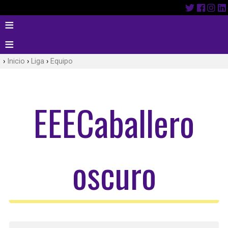
Inicio
Liga
Equipo
EEECaballero
oscuro