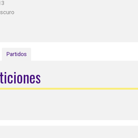
13
oscuro
Partidos
ticiones