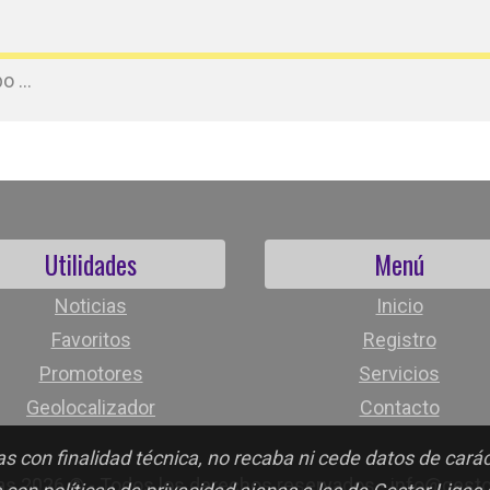
 ...
Utilidades
Menú
Noticias
Inicio
Favoritos
Registro
Promotores
Servicios
Geolocalizador
Contacto
s con finalidad técnica, no recaba ni cede datos de cará
as 2026 © - Todos los derechos reservados - info@gest