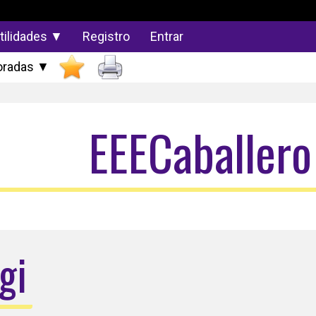
tilidades ▼
Registro
Entrar
radas ▼
EEECaballero
gi